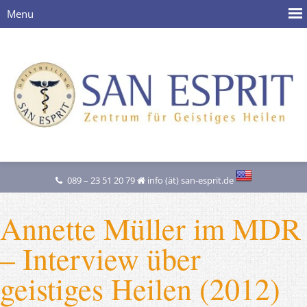
089 – 23 51 20 79
info (ät) san-esprit.de
Annette Müller im MDR
– Interview über
geistiges Heilen (2012)