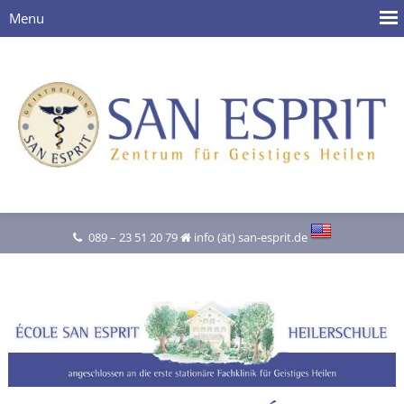
089 – 23 51 20 79
info (ät) san-esprit.de