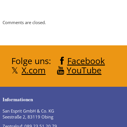
Comments are closed.
Folge uns:
Facebook
X.com
YouTube
Informationen
San Esprit GmbH & Co. KG
Seestraße 2, 83119 Obing
Zentralruf: 089 23 51 20 79