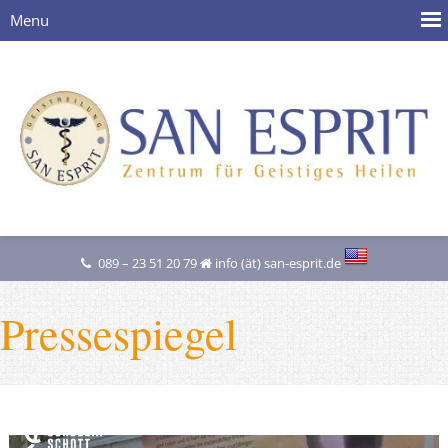
089 – 23 51 20 79
info (ät) san-esprit.de
Pressespiegel