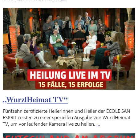
„WurzlHeimat TV“
Fünfzehn zertifizierte Heilerinnen und Heiler der ÉCOLE SAN
ESPRIT reisten zu einer speziellen Ausgabe von WurzlHeimat
TV, um vor laufender Kamera live zu heilen.
…